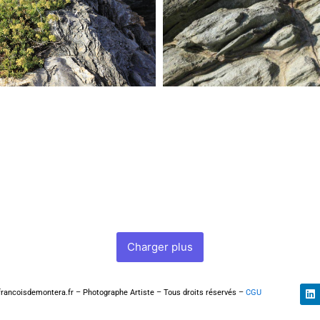
Charger plus
L
rancoisdemontera.fr – Photographe Artiste – Tous droits réservés –
CGU
i
n